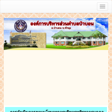
Toggl
naviga