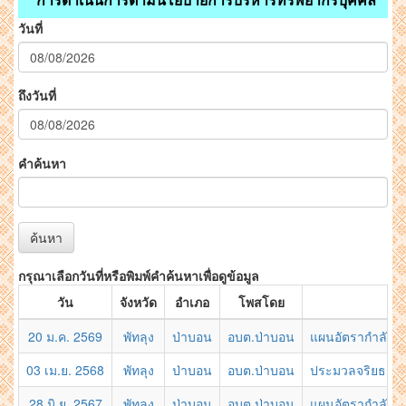
การดำเนินการตามนโยบายการบริหารทรัพยากรบุคคล
วันที่
ถึงวันที่
คำค้นหา
ค้นหา
กรุณาเลือกวันที่หรือพิมพ์คำค้นหาเพื่อดูข้อมูล
วัน
จังหวัด
อำเภอ
โพสโดย
20 ม.ค. 2569
พัทลุง
ป่าบอน
อบต.ป่าบอน
แผนอัตรากำลัง 3 
03 เม.ย. 2568
พัทลุง
ป่าบอน
อบต.ป่าบอน
ประมวลจริยธรรม
28 มิ.ย. 2567
พัทลุง
ป่าบอน
อบต.ป่าบอน
แผนอัตรากำลัง 3 