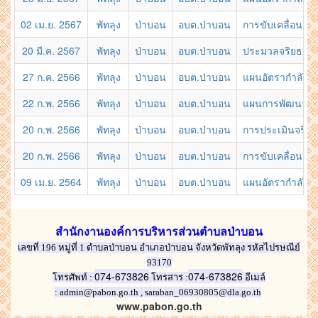
02 เม.ย. 2567
พัทลุง
ป่าบอน
อบต.ป่าบอน
การขับเคลื่อนจร
20 มี.ค. 2567
พัทลุง
ป่าบอน
อบต.ป่าบอน
ประมวลจริยธรรมส
27 ก.ค. 2566
พัทลุง
ป่าบอน
อบต.ป่าบอน
แผนอัตรากำลัง 
22 ก.พ. 2566
พัทลุง
ป่าบอน
อบต.ป่าบอน
แผนการพัฒนาพนั
20 ก.พ. 2566
พัทลุง
ป่าบอน
อบต.ป่าบอน
การประเมินจริยธร
20 ก.พ. 2566
พัทลุง
ป่าบอน
อบต.ป่าบอน
การขับเคลื่อนจร
09 เม.ย. 2564
พัทลุง
ป่าบอน
อบต.ป่าบอน
แผนอัตรากำลัง 
สำนักงานองค์การบริหารส่วนตำบลป่าบอน
เลขที่ 196 หมู่ที่ 1 ตำบลป่าบอน อำเภอป่าบอน จังหวัดพัทลุง รหัสไปรษณีย์
93170
074-673826
074-673826
โทรศัพท์ :
โทรสาร :
อีเมล์
:
admin@pabon.go.th , saraban_06930805@dla.go.th
www.pabon.go.th